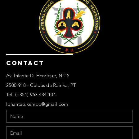
CONTACT
Av. Infante D. Henrique, N.º 2
2500-918 - Caldas da Rainha, PT
Tel: (+351) 963 434 104
lohantao.kempo@gmail.com
Name
Email
Phone
Message