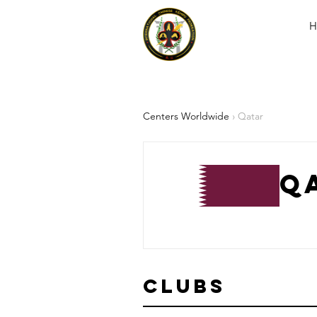
H
Centers Worldwide
› Qatar
Q
Clubs