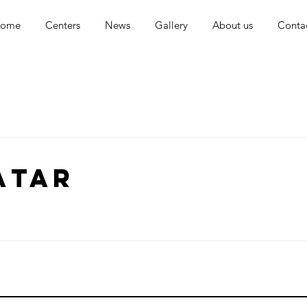
ome
Centers
News
Gallery
About us
Conta
atar