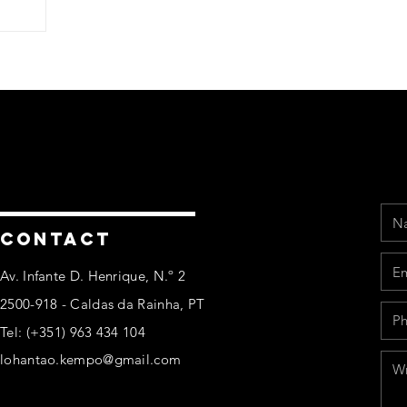
Na
Ema
Pho
Mes
CONTACT
Av. Infante D. Henrique, N.º 2
2500-918 - Caldas da Rainha, PT
Tel: (+351) 963 434 104
lohantao.kempo@gmail.com