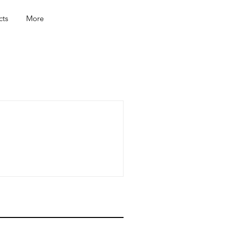
cts
More